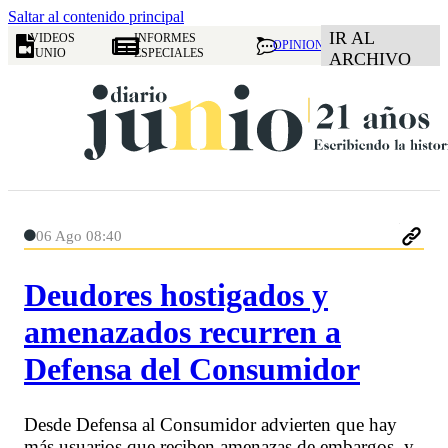
Saltar al contenido principal
IR AL
VIDEOS
INFORMES
OPINION
JUNIO
ESPECIALES
ARCHIVO
06 Ago 08:40
Deudores hostigados y
amenazados recurren a
Defensa del Consumidor
Desde Defensa al Consumidor advierten que hay
más usuarios que reciben amenazas de embargos, y