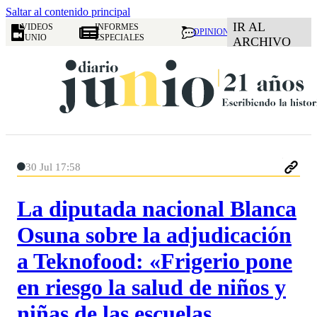
Saltar al contenido principal
IR AL
VIDEOS
INFORMES
OPINION
JUNIO
ESPECIALES
ARCHIVO
30 Jul 17:58
La diputada nacional Blanca
Osuna sobre la adjudicación
a Teknofood: «Frigerio pone
en riesgo la salud de niños y
niñas de las escuelas