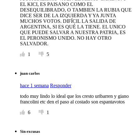
EL KICI, ES PAISANO COMO EL
DESEQUILIBRADO, O TAMBIEN LA RUBIA QUE
DICE SER DE LA IZQUIERDA Y YA JUNTA
MUCHOS VOTOS. DIFÍCIL LA SALIDA DE
ARGENTINA, SI ES QUÉ LA TIENE. EL UNICO
QUE PUEDE SALVAR A NUESTRA PATRIA, ES
EL PERONISMO UNIDO. NO HAY OTRO
SALVADOR.
1
5
juan carlos
hace 1 semana
Responder
todo muy lindo lo ideal que los cresto uribarren y giano
francolini etc den el paso al costado son espantavotos
6
1
Sin excusas