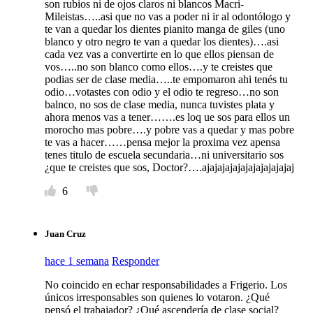
son rubios ni de ojos claros ni blancos Macri-
Mileistas…..asi que no vas a poder ni ir al odontólogo y
te van a quedar los dientes pianito manga de giles (uno
blanco y otro negro te van a quedar los dientes)….asi
cada vez vas a convertirte en lo que ellos piensan de
vos…..no son blanco como ellos….y te creistes que
podias ser de clase media…..te empomaron ahi tenés tu
odio…votastes con odio y el odio te regreso…no son
balnco, no sos de clase media, nunca tuvistes plata y
ahora menos vas a tener…….es loq ue sos para ellos un
morocho mas pobre….y pobre vas a quedar y mas pobre
te vas a hacer……pensa mejor la proxima vez apensa
tenes titulo de escuela secundaria…ni universitario sos
¿que te creistes que sos, Doctor?….ajajajajajajajajajajajaj
6
Juan Cruz
hace 1 semana
Responder
No coincido en echar responsabilidades a Frigerio. Los
únicos irresponsables son quienes lo votaron. ¿Qué
pensó el trabajador? ¿Qué ascendería de clase social?