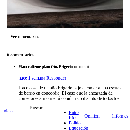
+ Ver comentarios
6 comentarios
Plato caliente plato frío. Frigerio no comió
hace 1 semana
Responder
Hace cosa de un año Frigerio bajo a comer a una escuela
de barrio en concordia. El caso que la encargada de
comedores armó menú común rico distinto de todos los
días. Al comedor también lo embellecio de cotillón para
Buscar
que se vea lindo. La diferencia al servir es que este plato
Inicio
Entre
también debió comer Frigerio y con postre todo incluido,
Opinion
Informes
Ríos
pero, resulta que el gobernador no lo comió, ni siquiera
Política
lo miró! Siguio de largo, hablo unas pavadas, se levantó
Educación
y se fue !!! Los encargados alcahuetes quedaron con la