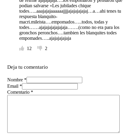
de reirme ajajajajaja….los empomaron y pensaron que
podian salvarse «Les jubilades chique
todes…..aaajajajaaaaaajjjjajajajajajaj…a…ahi tenes tu
respuesta blanquito-
macri.mileista….empomados…..todos, todas y
todes……ajajajajajajajaja…….(como no era para los
gronchos peronchos….tambien les blanquites todes
empomades…..ajajajajajaja
12
2
Deja tu comentario
Nombre *
Email *
Comentario
*