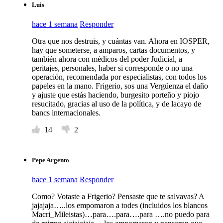
Luis
hace 1 semana
Responder
Otra que nos destruis, y cuántas van. Ahora en IOSPER,
hay que someterse, a amparos, cartas documentos, y
también ahora con médicos del poder Judicial, a
peritajes, personales, haber si corresponde o no una
operación, recomendada por especialistas, con todos los
papeles en la mano. Frigerio, sos una Vergüenza el daño
y ajuste que estás haciendo, burgesito porteño y piojo
resucitado, gracias al uso de la política, y de lacayo de
bancs internacionales.
14
2
Pepe Argento
hace 1 semana
Responder
Como? Votaste a Frigerio? Pensaste que te salvavas? A
jajajaja…..los empomaron a todes (incluidos los blancos
Macri_Mileistas)…para….para….para ….no puedo para