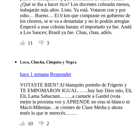
¿Qué se iba a hacer rico? Los docentes cobrarán menos,
trabajarán más años. Listo. Ya está. Votaron con y por
odio… Bueno… El 0 km que compraste en gobierno de
los chorros, se te va a destartalar y no lo podrás arreglar.
Empezó a usar colonia barata; el importado ya fue. Andá
a Los Sauces; Brasil ya fue. Chau, chau, adiós.
11
3
Laca, Chucha, Chiquita y Negra
hace 1 semana
Responder
VOTASTE BIEN? Al blanquito porteño de Frigerio y
TE EMPOMARON IGUAL……hay hay Dios mio, Eli,
Eli, Lama Sabactani……..a cantarle a Gardel (vota
mejor la proxima vez y APRENDE no eras ni blanco ni
Macri-Mileistas…te creistes de Clase Media y ahora
tenés lo que te merecés…….
10
2