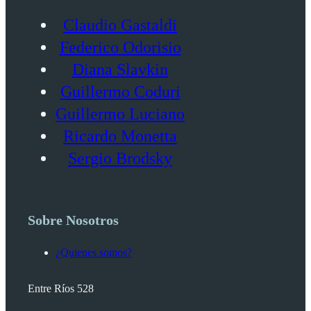
Claudio Gastaldi
Federico Odorisio
Diana Slavkin
Guillermo Coduri
Guillermo Luciano
Ricardo Monetta
Sergio Brodsky
Sobre Nosotros
¿Quienes somos?
Entre Ríos 528