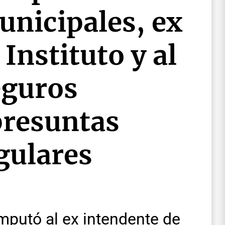
unicipales, ex
Instituto y al
eguros
presuntas
gulares
imputó al ex intendente de