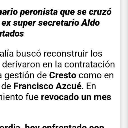
ario peronista que se cruzó
el ex super secretario Aldo
utados
alía buscó reconstruir los
derivaron en la contratación
la gestión de
Cresto
como en
n de
Francisco Azcué
. En
miento fue
revocado un mes
ordia, hoy enfrentado con