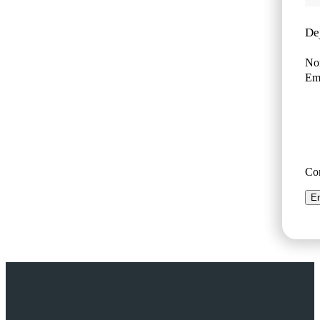
De
No
Ema
Co