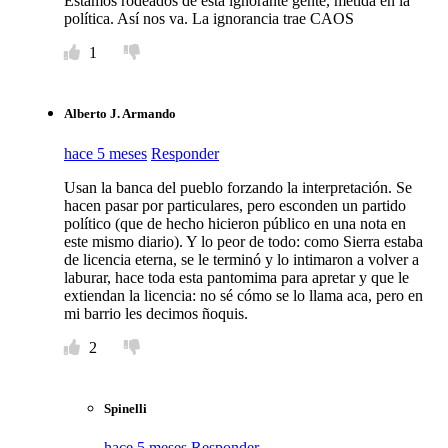
Estamos rodeados de esta ignorante gente, metida en la
política. Así nos va. La ignorancia trae CAOS
1
Alberto J. Armando
hace 5 meses
Responder
Usan la banca del pueblo forzando la interpretación. Se
hacen pasar por particulares, pero esconden un partido
político (que de hecho hicieron público en una nota en
este mismo diario). Y lo peor de todo: como Sierra estaba
de licencia eterna, se le terminó y lo intimaron a volver a
laburar, hace toda esta pantomima para apretar y que le
extiendan la licencia: no sé cómo se lo llama aca, pero en
mi barrio les decimos ñoquis.
2
Spinelli
hace 5 meses
Responder