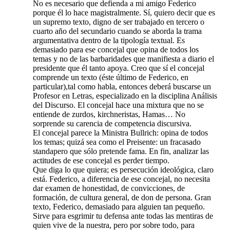
No es necesario que defienda a mi amigo Federico
porque él lo hace magistralmente. Sí, quiero decir que es
un supremo texto, digno de ser trabajado en tercero o
cuarto año del secundario cuando se aborda la trama
argumentativa dentro de la tipología textual. Es
demasiado para ese concejal que opina de todos los
temas y no de las barbaridades que manifiesta a diario el
presidente que él tanto apoya. Creo que sí el concejal
comprende un texto (éste último de Federico, en
particular),tal como habla, entonces deberá buscarse un
Profesor en Letras, especializado en la disciplina Análisis
del Discurso. El concejal hace una mixtura que no se
entiende de zurdos, kirchneristas, Hamas… No
sorprende su carencia de competencia discursiva.
El concejal parece la Ministra Bullrich: opina de todos
los temas; quizá sea como el Preisente: un fracasado
standapero que sólo pretende fama. En fin, analizar las
actitudes de ese concejal es perder tiempo.
Que diga lo que quiera; es persecución ideológica, claro
está. Federico, a diferencia de ese concejal, no necesita
dar examen de honestidad, de convicciones, de
formación, de cultura general, de don de persona. Gran
texto, Federico, demasiado para alguien tan pequeño.
Sirve para esgrimir tu defensa ante todas las mentiras de
quien vive de la nuestra, pero por sobre todo, para