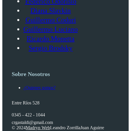
Federico Odorisio
Diana Slavkin
Guillermo Coduri
Guillermo Luciano
Ricardo Monetta
Sergio Brodsky
Sobre Nosotros
¿Quienes somos?
Entre Ríos 528
0345 - 422 - 1044
crgastaldi@gmail.com
© 2024
Madryn Web
Leandro Zorrilla
Juan Aguirre