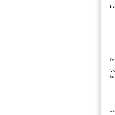
1 
De
No
Ema
Co