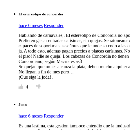
El estereotipo de concordia
hace 6 meses
Responder
Hablando de carnavales,. El estereotipo de Concordia no apo
Prefieren gastar entradas carísimas, sin quejas. Se ratonean» 
capaces de soportar a sus señoras que le unde su codo a las co
ja. A todo esto, ademas pagan precios a plateas carísimas. No
el piso! Nadie se queja! Los cabezas de Concordia no tienen 
Concordiano, según Macri» es así!
Se quejan que no les alcanza la plata, deben mucho alquiler 
No llegan a fin de mes pero…
¡Que siga la joda! .
4
Juan
hace 6 meses
Responder
Es una lastima, esta gestion tampoco entendio que la imdustri