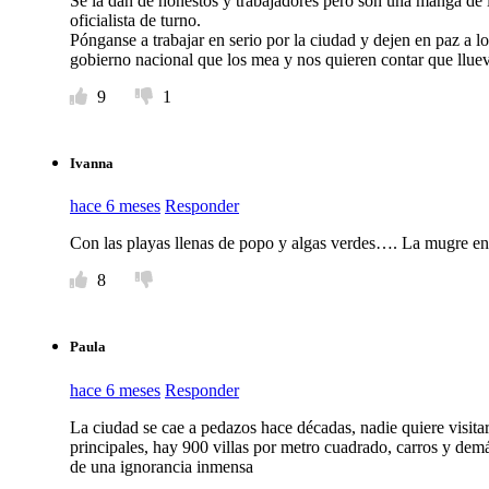
Se la dan de honestos y trabajadores pero son una manga de i
oficialista de turno.
Pónganse a trabajar en serio por la ciudad y dejen en paz a l
gobierno nacional que los mea y nos quieren contar que llue
9
1
Ivanna
hace 6 meses
Responder
Con las playas llenas de popo y algas verdes…. La mugre en 
8
Paula
hace 6 meses
Responder
La ciudad se cae a pedazos hace décadas, nadie quiere visita
principales, hay 900 villas por metro cuadrado, carros y de
de una ignorancia inmensa