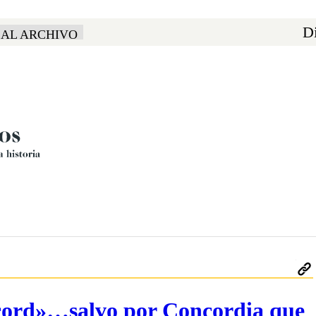
Di
 AL ARCHIVO
écord»…salvo por Concordia que