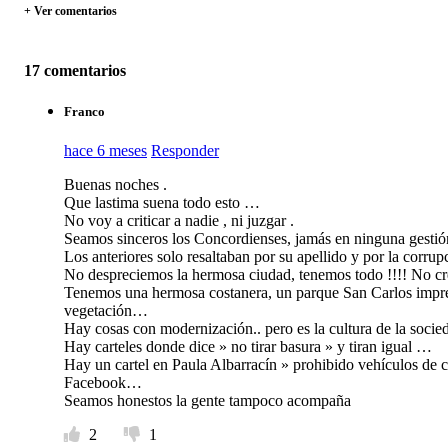
+ Ver comentarios
17 comentarios
Franco
hace 6 meses
Responder
Buenas noches .
Que lastima suena todo esto …
No voy a criticar a nadie , ni juzgar .
Seamos sinceros los Concordienses, jamás en ninguna gestión
Los anteriores solo resaltaban por su apellido y por la corrupc
No despreciemos la hermosa ciudad, tenemos todo !!!! No cr
Tenemos una hermosa costanera, un parque San Carlos impre
vegetación…
Hay cosas con modernización.. pero es la cultura de la soci
Hay carteles donde dice » no tirar basura » y tiran igual …
Hay un cartel en Paula Albarracín » prohibido vehículos de 
Facebook…
Seamos honestos la gente tampoco acompaña
2
1