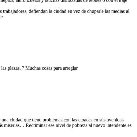
neptos, ladronzuelos y lauchas disfrazadas de leones o con el traje
os trabajadores, defiendan la ciudad en vez de chuparle las medias al
ve.
las plazas. ? Muchas cosas para arreglar
r una ciudad que tiene problemas con las cloacas en sus avenidas
más miserias… Recriminar ese nivel de pobreza al nuevo intendente es