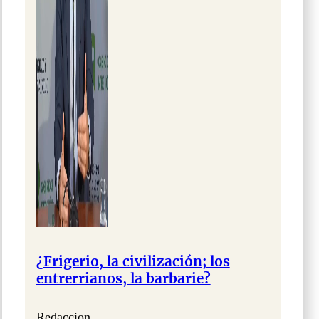
¿Frigerio, la civilización; los
entrerrianos, la barbarie?
Redaccion