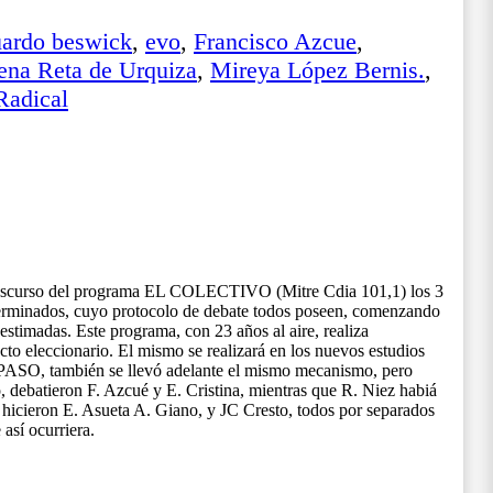
ardo beswick
,
evo
,
Francisco Azcue
,
na Reta de Urquiza
,
Mireya López Bernis.
,
Radical
transcurso del programa EL COLECTIVO (Mitre Cdia 101,1) los 3
eterminados, cuyo protocolo de debate todos poseen, comenzando
stimadas. Este programa, con 23 años al aire, realiza
cto eleccionario. El mismo se realizará en los nuevos estudios
 PASO, también se llevó adelante el mismo mecanismo, pero
, debatieron F. Azcué y E. Cristina, mientras que R. Niez habiá
o hicieron E. Asueta A. Giano, y JC Cresto, todos por separados
así ocurriera.