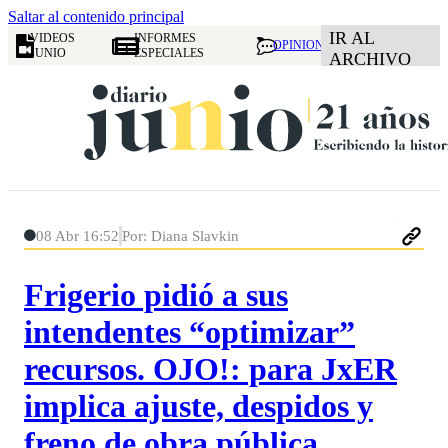
Saltar al contenido principal
IR AL
VIDEOS
INFORMES
OPINION
JUNIO
ESPECIALES
ARCHIVO
08 Abr 16:52
Por: Diana Slavkin
Frigerio pidió a sus
intendentes “optimizar”
recursos. OJO!: para JxER
implica ajuste, despidos y
freno de obra pública