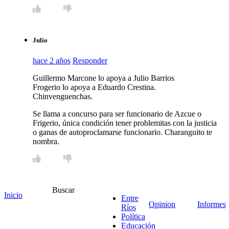
Julio
hace 2 años
Responder
Guillermo Marcone lo apoya a Julio Barrios
Frogerio lo apoya a Eduardo Crestina.
Chinvenguenchas.
Se llama a concurso para ser funcionario de Azcue o
Frigerio, única condición tener problemitas con la justicia
o ganas de autoproclamarse funcionario. Charanguito te
nombra.
Buscar
Daniela
Inicio
Entre
Opinion
Informes
Ríos
hace 2 años
Responder
Política
Educación
Dr. Acordeón puso mucho FUNCIONARIO QUE NO