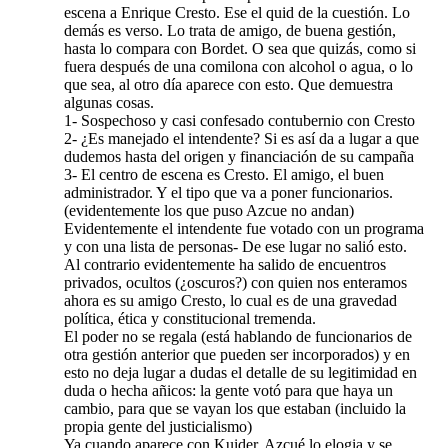
escena a Enrique Cresto. Ese el quid de la cuestión. Lo
demás es verso. Lo trata de amigo, de buena gestión,
hasta lo compara con Bordet. O sea que quizás, como si
fuera después de una comilona con alcohol o agua, o lo
que sea, al otro día aparece con esto. Que demuestra
algunas cosas.
1- Sospechoso y casi confesado contubernio con Cresto
2- ¿Es manejado el intendente? Si es así da a lugar a que
dudemos hasta del origen y financiación de su campaña
3- El centro de escena es Cresto. El amigo, el buen
administrador. Y el tipo que va a poner funcionarios.
(evidentemente los que puso Azcue no andan)
Evidentemente el intendente fue votado con un programa
y con una lista de personas- De ese lugar no salió esto.
Al contrario evidentemente ha salido de encuentros
privados, ocultos (¿oscuros?) con quien nos enteramos
ahora es su amigo Cresto, lo cual es de una gravedad
política, ética y constitucional tremenda.
El poder no se regala (está hablando de funcionarios de
otra gestión anterior que pueden ser incorporados) y en
esto no deja lugar a dudas el detalle de su legitimidad en
duda o hecha añicos: la gente votó para que haya un
cambio, para que se vayan los que estaban (incluido la
propia gente del justicialismo)
Ya cuando aparece con Kuider, Azcué lo elogia y se