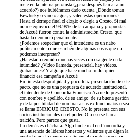
mete en la interna peronista (¿para después llamar a un
acuerdo?) nos hubiéramos dado cuenta ¿Dónde toman
Bewhisky o vino o agua, y salen estas operaciones?
Hasta el derrape final el elogio o elegía a Cresto. Si mal
no me equivoco el 99.99% de la campaña y propuestas
de Azcué fueron contra la administración Cresto, que
hasta la denunció penalmente.
¿Podemos sospechar que el intendente es un nabo
políticamente o que es rehén de algunas cosas que no
podemos interpretar?
¿Ha estado reunido muchas veces con esa gente en la
intimidad? ¿Video llamada, presencial, hay videos,
grabaciones? Y algo que hace mucho ruido: quien
financió esa campaña a Azcué
En fin esta desprolijidad y poco feliz presentación de este
pacto, que no es una propuesta de acuerdo institucional,
el intendente de Concordia Francisco Azcue lo presentó
con nombre y apellido, de su amigo, de su buena gestión
y de la posibilidad de nombrar a sus ex funcionaios o sea
se llama ENRIQUE CRESTO. No lo presenta con sus
socios institucionales en el poder. Ojo eso se llama
traición. Pero parece que gusta.
Lo demás es cháchara. Algo huele mal en Concordia y
una ausencia de lideres honestos y valientes que digan la
verdad o por lo menos cuestionen el mar de sospechas