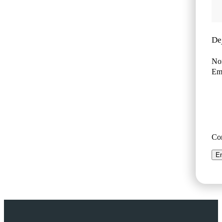
De
No
Ema
Co