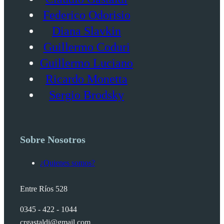
Federico Odorisio
Diana Slavkin
Guillermo Coduri
Guillermo Luciano
Ricardo Monetta
Sergio Brodsky
Sobre Nosotros
¿Quienes somos?
Entre Ríos 528
0345 - 422 - 1044
crgastaldi@gmail.com