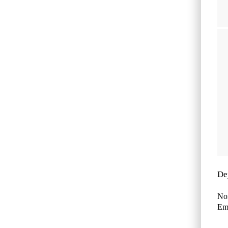
De
No
Ema