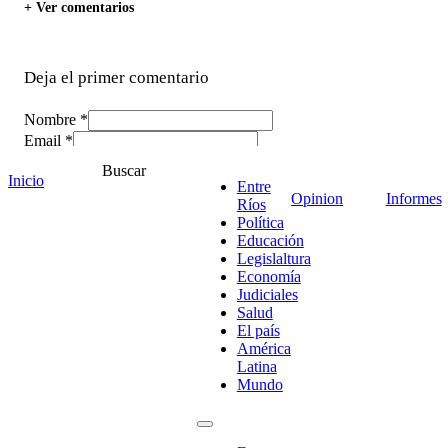
+ Ver comentarios
Deja el primer comentario
Nombre *
Email *
Comentario
*
Buscar
Inicio
Entre
Opinion
Informes
Ríos
Política
Educación
Legislaltura
Economía
Judiciales
Salud
El país
América
Latina
Mundo