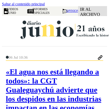
Saltar al contenido principal
IR AL
VIDEOS
INFORMES
OPINION
JUNIO
ESPECIALES
ARCHIVO
06 Jul 10:36
«El agua nos está llegando a
todos»: la CGT
Gualeguaychú advierte que
los despidos en las industrias
impactan en las economías