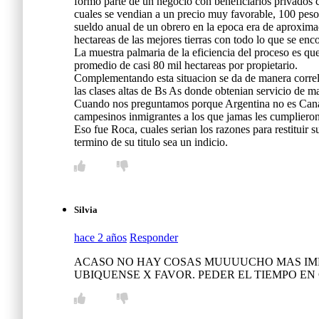
formo parte de un negocio con beneficiarios privados co
cuales se vendian a un precio muy favorable, 100 pesos
sueldo anual de un obrero en la epoca era de aproxim
hectareas de las mejores tierras con todo lo que se enc
La muestra palmaria de la eficiencia del proceso es qu
promedio de casi 80 mil hectareas por propietario.
Complementando esta situacion se da de manera correlat
las clases altas de Bs As donde obtenian servicio de m
Cuando nos preguntamos porque Argentina no es Canada o
campesinos inmigrantes a los que jamas les cumplieron 
Eso fue Roca, cuales serian los razones para restituir 
termino de su titulo sea un indicio.
Silvia
hace 2 años
Responder
ACASO NO HAY COSAS MUUUUCHO MAS IMPO
UBIQUENSE X FAVOR. PEDER EL TIEMPO E