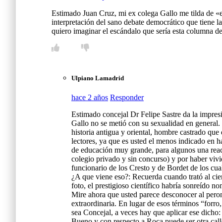
Estimado Juan Cruz, mi ex colega Gallo me tilda de «e
interpretación del sano debate democrático que tiene 
quiero imaginar el escándalo que sería esta columna de
Ulpiano Lamadrid
hace 2 años
Responder
Estimado concejal Dr Felipe Sastre da la impres
Gallo no se metió con su sexualidad en general.
historia antigua y oriental, hombre castrado que
lectores, ya que es usted el menos indicado en 
de educación muy grande, para algunos una reac
colegio privado y sin concurso) y por haber vi
funcionario de los Cresto y de Bordet de los cua
¿A que viene eso?: Recuerda cuando trató al cien
foto, el prestigioso científico habría sonreído no
Mire ahora que usted parece desconocer al peroni
extraordinaria. En lugar de esos términos “forr
sea Concejal, a veces hay que aplicar ese dich
Bueno y con respecto a Roca puede ser otra calle