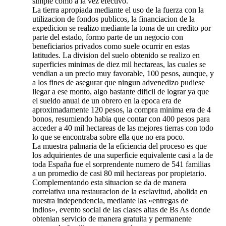
simple como a la vez efectivo.
La tierra apropiada mediante el uso de la fuerza con la
utilizacion de fondos publicos, la financiacion de la
expedicion se realizo mediante la toma de un credito por
parte del estado, formo parte de un negocio con
beneficiarios privados como suele ocurrir en estas
latitudes. La division del suelo obtenido se realizo en
superficies minimas de diez mil hectareas, las cuales se
vendian a un precio muy favorable, 100 pesos, aunque, y
a los fines de asegurar que ningun advenedizo pudiese
llegar a ese monto, algo bastante dificil de lograr ya que
el sueldo anual de un obrero en la epoca era de
aproximadamente 120 pesos, la compra minima era de 4
bonos, resumiendo habia que contar con 400 pesos para
acceder a 40 mil hectareas de las mejores tierras con todo
lo que se encontraba sobre ella que no era poco.
La muestra palmaria de la eficiencia del proceso es que
los adquirientes de una superficie equivalente casi a la de
toda España fue el sorprendente numero de 541 familias
a un promedio de casi 80 mil hectareas por propietario.
Complementando esta situacion se da de manera
correlativa una restauracion de la esclavitud, abolida en
nuestra independencia, mediante las «entregas de
indios», evento social de las clases altas de Bs As donde
obtenian servicio de manera gratuita y permanente