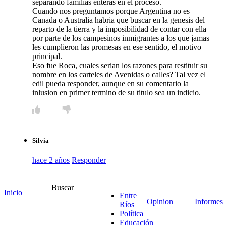
separando familias enteras en el proceso.
Cuando nos preguntamos porque Argentina no es
Canada o Australia habria que buscar en la genesis del
reparto de la tierra y la imposibilidad de contar con ella
por parte de los campesinos inmigrantes a los que jamas
les cumplieron las promesas en ese sentido, el motivo
principal.
Eso fue Roca, cuales serian los razones para restituir su
nombre en los carteles de Avenidas o calles? Tal vez el
edil pueda responder, aunque en su comentario la
inlusion en primer termino de su titulo sea un indicio.
Silvia
hace 2 años
Responder
ACASO NO HAY COSAS MUUUUCHO MAS
IMPORTANTES PARA TRATAR , Q CAMBIAR UN
Buscar
Inicio
Entre
NOMBRE. X FAVOR, LAS CALLES UN
Opinion
Informes
Ríos
DESASTRE. . UBIQUENSE X FAVOR. PEDER EL
Política
TIEMPO EN CAMBIAR NOMBRES. HAGAN
Educación
COSAS IMPORTANTES.