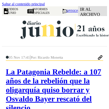
Saltar al contenido principal
IR AL
VIDEOS
INFORMES
OPINION
JUNIO
ESPECIALES
ARCHIVO
05 Nov 17:41
Por: Ricardo Monetta
La Patagonia Rebelde: a 107
años de la rebelión que la
oligarquía quiso borrar y
Osvaldo Bayer rescató del
silencio