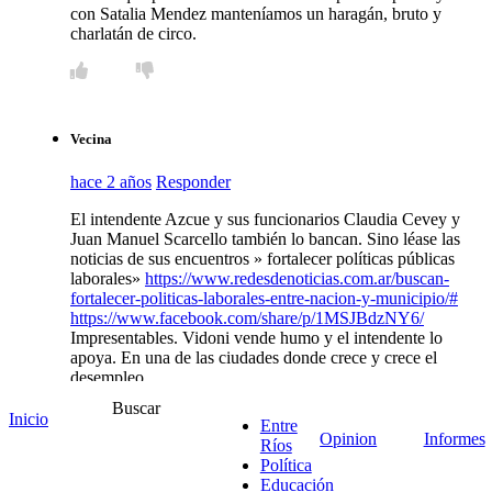
con Satalia Mendez manteníamos un haragán, bruto y
charlatán de circo.
Vecina
hace 2 años
Responder
El intendente Azcue y sus funcionarios Claudia Cevey y
Juan Manuel Scarcello también lo bancan. Sino léase las
noticias de sus encuentros » fortalecer políticas públicas
laborales»
https://www.redesdenoticias.com.ar/buscan-
fortalecer-politicas-laborales-entre-nacion-y-municipio/#
https://www.facebook.com/share/p/1MSJBdzNY6/
Impresentables. Vidoni vende humo y el intendente lo
apoya. En una de las ciudades donde crece y crece el
desempleo.
Buscar
Inicio
Entre
Opinion
Informes
Ríos
Política
Celia
Educación