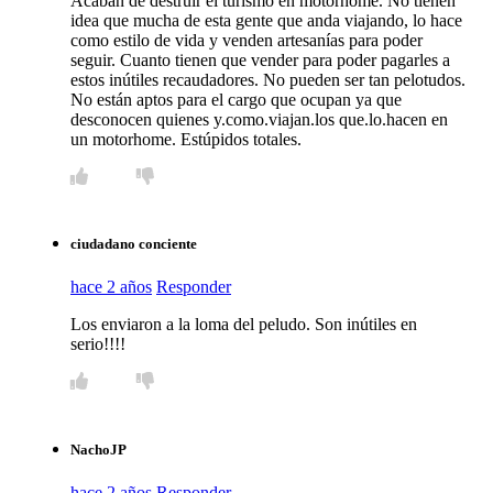
Acaban de destruir el turismo en motorhome. No tienen
idea que mucha de esta gente que anda viajando, lo hace
como estilo de vida y venden artesanías para poder
seguir. Cuanto tienen que vender para poder pagarles a
estos inútiles recaudadores. No pueden ser tan pelotudos.
No están aptos para el cargo que ocupan ya que
desconocen quienes y.como.viajan.los que.lo.hacen en
un motorhome. Estúpidos totales.
ciudadano conciente
hace 2 años
Responder
Los enviaron a la loma del peludo. Son inútiles en
serio!!!!
NachoJP
hace 2 años
Responder