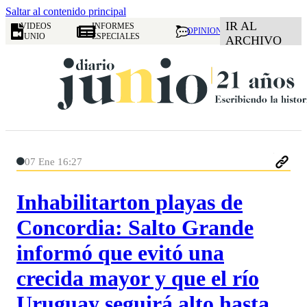
Saltar al contenido principal
IR AL
VIDEOS
INFORMES
OPINION
JUNIO
ESPECIALES
ARCHIVO
07 Ene 16:27
Inhabilitarton playas de
Concordia: Salto Grande
informó que evitó una
crecida mayor y que el río
Uruguay seguirá alto hasta