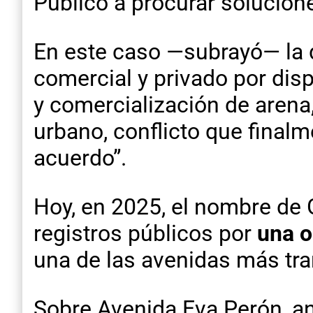
Público a procurar solucione
En este caso —subrayó— la d
comercial y privado por disp
y comercialización de arena,
urbano, conflicto que finalm
acuerdo”.
Hoy, en 2025, el nombre de
registros públicos por
una o
una de las avenidas más tra
Sobre Avenida Eva Perón, ant