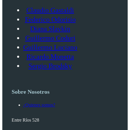
Claudio Gastaldi
Federico Odorisio
Diana Slavkin
Guillermo Coduri
Guillermo Luciano
Ricardo Monetta
Sergio Brodsky
Sobre Nosotros
¿Quienes somos?
Entre Ríos 528