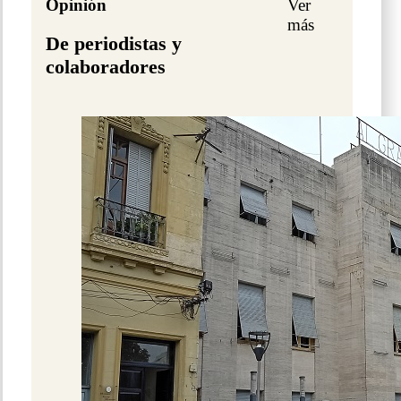
Opinión
Ver
más
De periodistas y
colaboradores