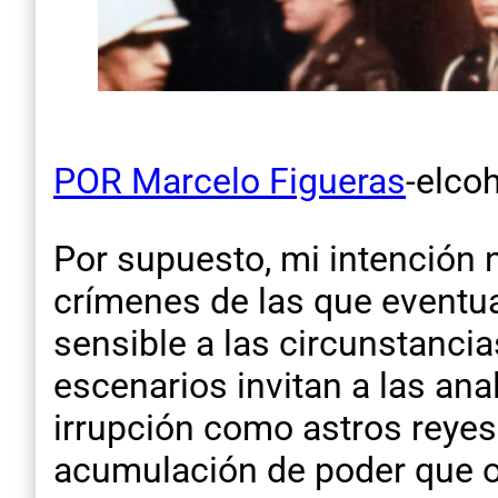
POR
Marcelo Figueras
-elco
Por supuesto, mi intención n
crímenes de las que eventua
sensible a las circunstanci
escenarios invitan a las ana
irrupción como astros reyes 
acumulación de poder que o