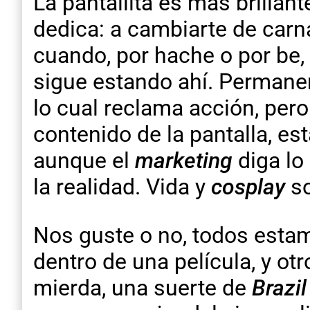
La pantallita es más brillant
dedica: a cambiarte de carn
cuando, por hache o por be, n
sigue estando ahí. Permanent
lo cual reclama acción, pero 
contenido de la pantalla, est
aunque el
marketing
diga lo 
la realidad. Vida y
cosplay
so
Nos guste o no, todos estam
dentro de una película, y ot
mierda, una suerte de
Brazil