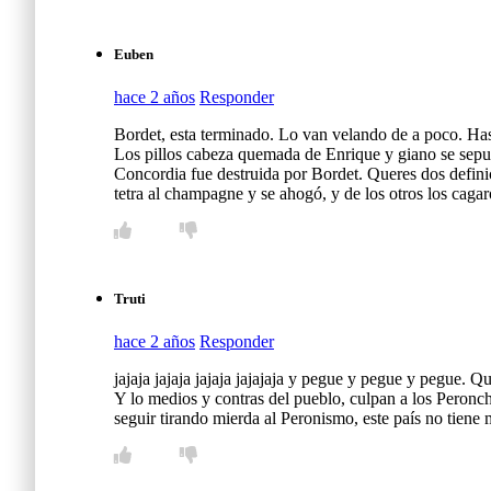
Euben
hace 2 años
Responder
Bordet, esta terminado. Lo van velando de a poco. Hasta
Los pillos cabeza quemada de Enrique y giano se sepul
Concordia fue destruida por Bordet. Queres dos defini
tetra al champagne y se ahogó, y de los otros los cagaro
Truti
hace 2 años
Responder
jajaja jajaja jajaja jajajaja y pegue y pegue y pegue.
Y lo medios y contras del pueblo, culpan a los Peronch
seguir tirando mierda al Peronismo, este país no tiene m