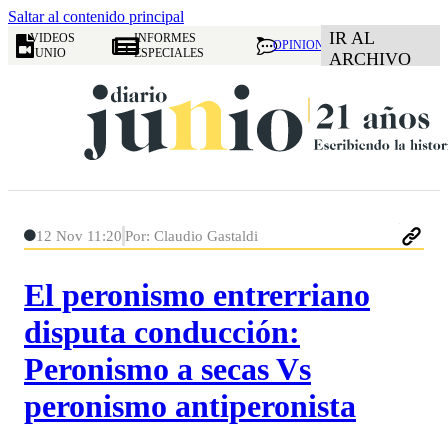
Saltar al contenido principal
IR AL
VIDEOS
INFORMES
OPINION
JUNIO
ESPECIALES
ARCHIVO
12 Nov 11:20
Por: Claudio Gastaldi
El peronismo entrerriano
disputa conducción:
Peronismo a secas Vs
peronismo antiperonista