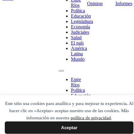
Opinion
Informes
Ríos
Política
Educación
Legislaltura
Economía
Judiciales
Salud
El país
¡Ponete en contacto!
América
Latina
Mundo
Escribe aquí abajo lo que desees buscar
Entre
luego presiona el botón "buscar"
Ríos
Buscar
Buscar
Política
O bien prueba
Educación
Buscar en el archivo
Legislaltura
Este sitio usa cookies para analítica y para mejorar tu experiencia. Al
Economía
hacer clic en «Aceptar» aceptas nuestro uso de las cookies. Más
Judiciales
Salud
información en nuestra
política de privacidad
.
El país
Aceptar
América
Latina