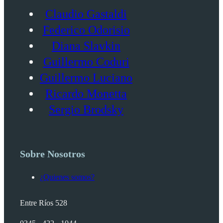
Claudio Gastaldi
Federico Odorisio
Diana Slavkin
Guillermo Coduri
Guillermo Luciano
Ricardo Monetta
Sergio Brodsky
Sobre Nosotros
¿Quienes somos?
Entre Ríos 528