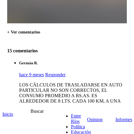
+ Ver comentarios
15 comentarios
Germán R.
hace 9 meses
Responder
LOS CÁLCULOS DE TRASLADARSE EN AUTO
PARTICULAR NO SON CORRECTOS, EL
CONSUMO PROMEDIO A BS.AS. ES
ALREDEDOR DE 8 LTS. CADA 100 KM, A UNA
VELOCIDAD PROMEDIO DE 110 KMS/H QUE
Buscar
SIGNIFICAN 4 HORAS DE VIAJE CON UN
Inicio
Entre
CONSUMO TOTAL DE 40 LTS APROX, DE
Opinion
Informes
Ríos
PUNTO A PUNTO.
Política
Educación
EL VIAJE EN AMBOS CASOS DE INICIA DESDE