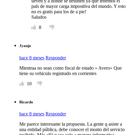
sirven y a dónde se destinen ya que tenemos el
país de mayor carga impositiva del mundo. Y esto
no es gratis para los de a pie!
Saludos
8
Jyanjo
hace 8 meses
Responder
Mientraa no sean como fiscal de estado » Avero» Que
tiene su vehiculo registrado en corrientes
10
Ricardo
hace 8 meses
Responder
Me parece interesante la propuesta. La gente q asiste a
una entidad pública, debe conocer el monto del servicio
recibido. Más allá q sea solo a manera informativa,