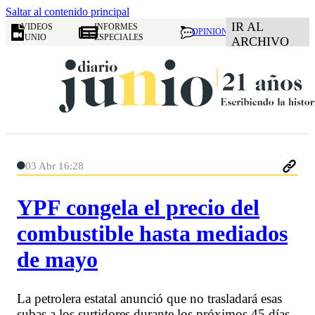
Saltar al contenido principal
IR AL
VIDEOS
INFORMES
OPINION
JUNIO
ESPECIALES
ARCHIVO
03 Abr 16:28
YPF congela el precio del
combustible hasta mediados
de mayo
La petrolera estatal anunció que no trasladará esas
subas a los surtidores durante los próximos 45 días,