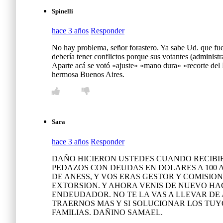
Spinelli
hace 3 años
Responder
No hay problema, señor forastero. Ya sabe Ud. que fue
debería tener conflictos porque sus votantes (administr
Aparte acá se votó «ajuste» «mano dura» «recorte del E
hermosa Buenos Aires.
Sara
hace 3 años
Responder
DAÑO HICIERON USTEDES CUANDO RECIBIERO
PEDAZOS CON DEUDAS EN DOLARES A 100 AÑ
DE ANESS, Y VOS ERAS GESTOR Y COMISIO
EXTORSION. Y AHORA VENIS DE NUEVO H
ENDEUDADOR. NO TE LA VAS A LLEVAR DE
TRAERNOS MAS Y SI SOLUCIONAR LOS TUY
FAMILIAS. DAÑINO SAMAEL.