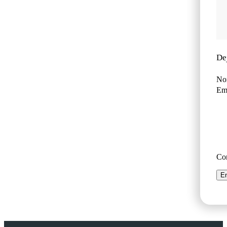
De
No
Ema
Co