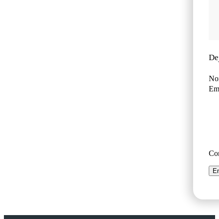
De
No
Ema
Co