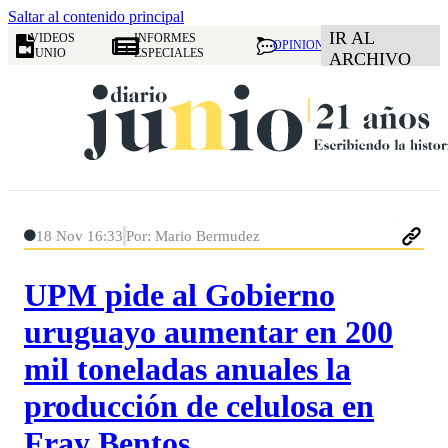
Saltar al contenido principal
IR AL
VIDEOS
INFORMES
OPINION
JUNIO
ESPECIALES
ARCHIVO
18 Nov 16:33
Por: Mario Bermudez
UPM pide al Gobierno
uruguayo aumentar en 200
mil toneladas anuales la
producción de celulosa en
Fray Bentos