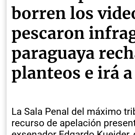
borren los vide
pescaron infrag
paraguaya rech
planteos e irá a
La Sala Penal del máximo tr
recurso de apelación present
exsenador Edgardo Kueider, d