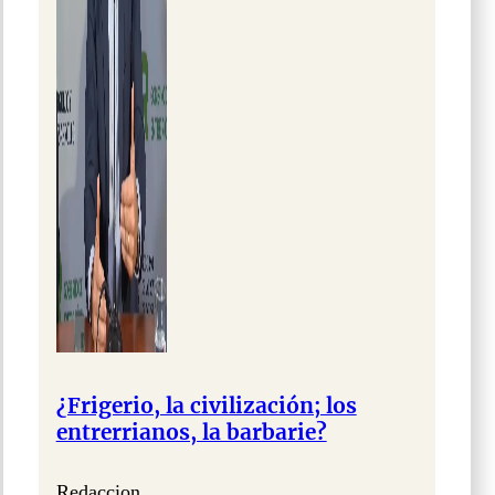
¿Frigerio, la civilización; los
entrerrianos, la barbarie?
Redaccion