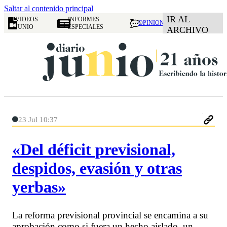
Saltar al contenido principal
IR AL
VIDEOS
INFORMES
OPINION
JUNIO
ESPECIALES
ARCHIVO
23 Jul 10:37
«Del déficit previsional,
despidos, evasión y otras
yerbas»
La reforma previsional provincial se encamina a su
aprobación como si fuera un hecho aislado, un