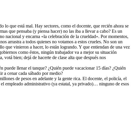
o lo que está mal. Hay sectores, como el docente, que recién ahora se
mas que pensaba (y piensa hacer) no las iba a llevar a cabo? Es un
rno nacional y encarna «la celebración de la crueldad». Por momentos,
nos arrastra a todos quienes no votamos a estos crueles. No son un
lo que vinieron a hacer, lo están logrando. Y que entiendan de una vez
gobiernos como éstos, ningún trabajador va a mejor su situación
votá bien; dejá de hacerte de clase alta que después nos
n puede llenar el tanque? ¿Quién puede vacacionar 15 días? ¿Quién
ir a cenar cada sábado por medio?
lones de pesos en adelante y la gente rica. El docente, el policía, el
 el empleado administrativo (ya estatal, ya privado)… ninguno de esos