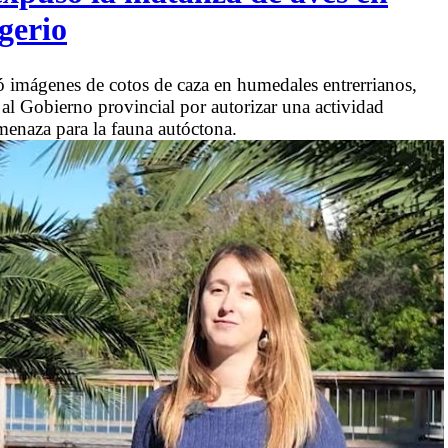
gerio
mágenes de cotos de caza en humedales entrerrianos,
al Gobierno provincial por autorizar una actividad
menaza para la fauna autóctona.