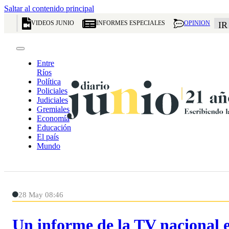
Saltar al contenido principal
VIDEOS JUNIO
INFORMES ESPECIALES
OPINION
IR
Entre
Ríos
Política
Policiales
Judiciales
Gremiales
Economía
Educación
El país
Mundo
28 May 08:46
Un informe de la TV nacional 