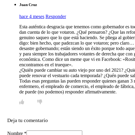
Juan Cruz
hace 4 meses
Responder
Esta auténtica desgracia que tenemos como gobernador es tod
dan cuenta de lo que votaron. ¿Qué pensaron? ¿Que las refor
genuino saqueo que lo que está haciendo. Se pliega al gobie
digo: bien hecho, que padezcan lo que votaron; pero claro… 
desastre gobernando; están siendo un éxito porque todo aquel
y para siempre los trabajadores votantes de derecha que con 
económica. Como dice un meme que vi en Facebook: «Rosita, 
encontramos en el trueque».
¿Quién puede cambiar su auto viejo por uno del 2021? ¿Quié
puede renovar el vestuario cada temporada? ¿Quén puede sal
Todas esas preguntas las pueden responder quienes ganan 3 mil
enfermero, el empleado de comercio, el empleado de fábrica,
de puede (no podemos) responder afirmativamente.
Deja tu comentario
Nombre *