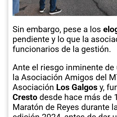
Sin embargo, pese a los
elo
pendiente y lo que la asoci
funcionarios de la gestión.
Ante el riesgo inminente de 
la Asociación Amigos del M
Asociación
Los Galgos
y, f
Cresto
desde hace más de 15
Maratón de Reyes durante la 
edición 2024, antes de dar 