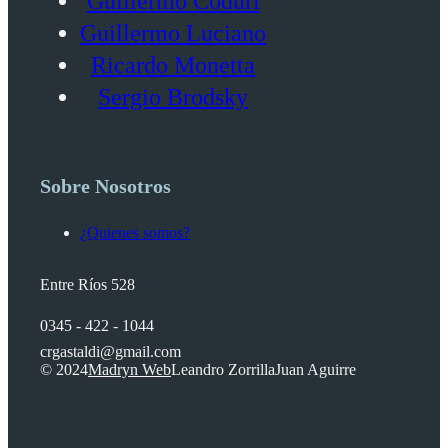
Guillermo Coduri
Guillermo Luciano
Ricardo Monetta
Sergio Brodsky
Sobre Nosotros
¿Quienes somos?
Entre Ríos 528
0345 - 422 - 1044
crgastaldi@gmail.com
© 2024
Madryn Web
Leandro Zorrilla
Juan Aguirre