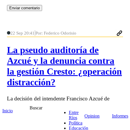
22 Sep 20:41
Por: Federico Odorisio
La pseudo auditoría de
Azcué y la denuncia contra
la gestión Cresto: ¿operación
distracción?
La decisión del intendente Francisco Azcué de
presentar una denuncia penal contra la gestión de
Buscar
Inicio
Enrique Cresto, apoyada en una "auditoría"
Entre
Opinion
Informes
encargada a la Universidad Nacional del Litoral que
Ríos
Política
estaba cajoneada, despierta sospechas sobre el
Educación