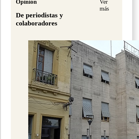
Opinión
Ver
más
De periodistas y
colaboradores