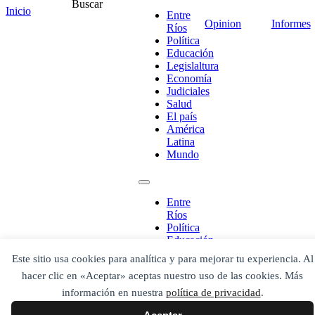
Comentario
*
Buscar
Inicio
Entre
Opinion
Informes
Ríos
Política
Educación
Legislaltura
Economía
Judiciales
Salud
El país
América
Latina
Mundo
¡Ponete en contacto!
Entre
Ríos
Política
Educación
Legislaltura
Este sitio usa cookies para analítica y para mejorar tu experiencia. Al
Economía
Escribe aquí abajo lo que desees buscar
hacer clic en «Aceptar» aceptas nuestro uso de las cookies. Más
Judiciales
luego presiona el botón "buscar"
Salud
información en nuestra
política de privacidad
.
Buscar
Buscar
El país
O bien prueba