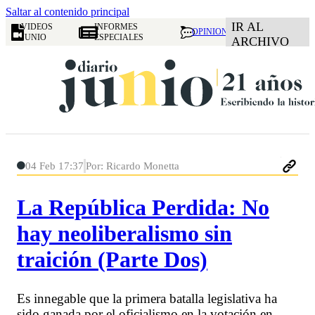
Saltar al contenido principal
IR AL
VIDEOS
INFORMES
OPINION
JUNIO
ESPECIALES
ARCHIVO
04 Feb 17:37
Por: Ricardo Monetta
La República Perdida: No
hay neoliberalismo sin
traición (Parte Dos)
Es innegable que la primera batalla legislativa ha
sido ganada por el oficialismo en la votación en