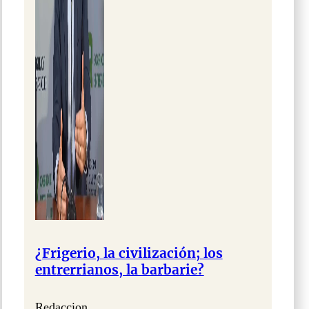
¿Frigerio, la civilización; los
entrerrianos, la barbarie?
Redaccion