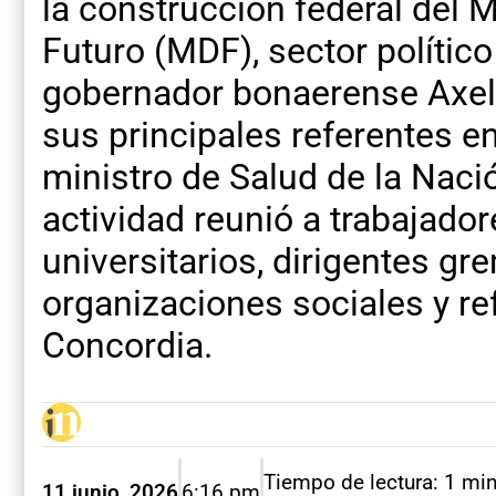
la construcción federal del 
Futuro (MDF), sector político
gobernador bonaerense Axel K
sus principales referentes en
ministro de Salud de la Naci
actividad reunió a trabajador
universitarios, dirigentes gr
organizaciones sociales y re
Concordia.
Tiempo de lectura: 1 mi
11 junio, 2026
6:16 pm