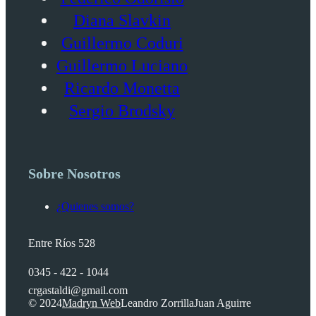
Diana Slavkin
Guillermo Coduri
Guillermo Luciano
Ricardo Monetta
Sergio Brodsky
Sobre Nosotros
¿Quienes somos?
Entre Ríos 528
0345 - 422 - 1044
crgastaldi@gmail.com
© 2024
Madryn Web
Leandro Zorrilla
Juan Aguirre