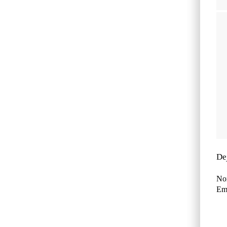
De
No
Ema