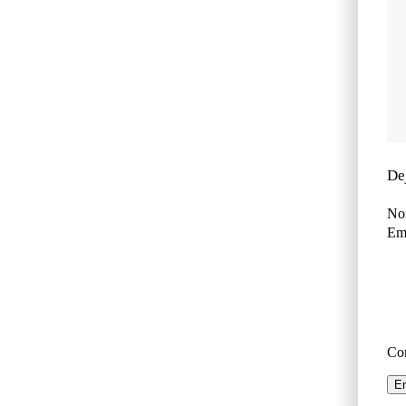
De
No
Ema
Co