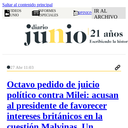
Saltar al contenido principal
IR AL
VIDEOS
INFORMES
OPINION
JUNIO
ESPECIALES
ARCHIVO
27 Abr 11:03
Octavo pedido de juicio
político contra Milei: acusan
al presidente de favorecer
intereses británicos en la
cuestión Malvinas. Un