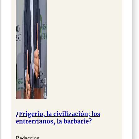
¿Frigerio, la civilización; los
entrerrianos, la barbarie?
Redaccion