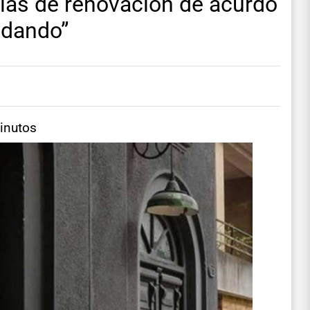
ulas de renovación de acurdo
 dando”
inutos