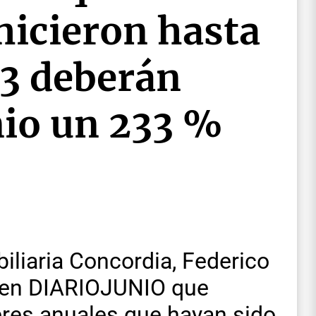
hicieron hasta
23 deberán
nio un 233 %
biliaria Concordia, Federico
a en DIARIOJUNIO que
eres anuales que hayan sido