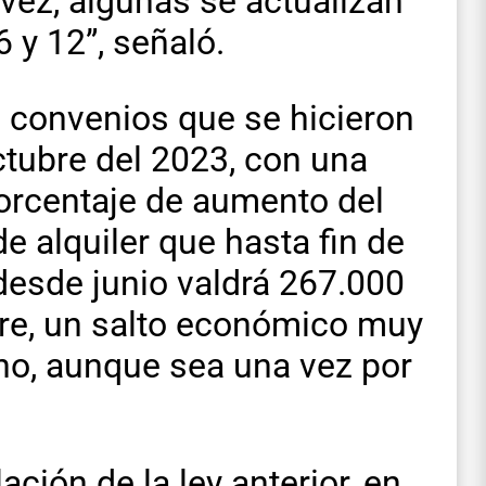
vez, algunas se actualizan
 y 12”, señaló.
s convenios que se hicieron
ctubre del 2023, con una
porcentaje de aumento del
e alquiler que hasta fin de
esde junio valdrá 267.000
re, un salto económico muy
ino, aunque sea una vez por
ción de la ley anterior, en