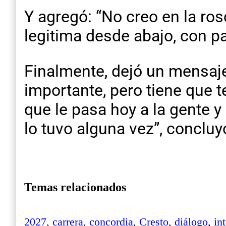
Y agregó: “No creo en la ro
legitima desde abajo, con pa
Finalmente, dejó un mensaje 
importante, pero tiene que t
que le pasa hoy a la gente 
lo tuvo alguna vez”, concluy
Temas relacionados
2027
,
carrera
,
concordia
,
Cresto
,
diálogo
,
in