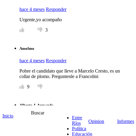
hace 4 meses
Responder
Urgente,yo acompaño
3
Anselmo
hace 4 meses
Responder
Pobre el candidato que lleve a Marcelo Cresto, es un
collar de plomo. Preguntenle a Francolini
9
Alberto J. Armando
Buscar
Inicio
hace 4 meses
Responder
Entre
Opinion
Informes
Ríos
Todos los que piden renovación, pero se consideran
Política
parte de dicha renovación. Hace más de 30 años que
Educación