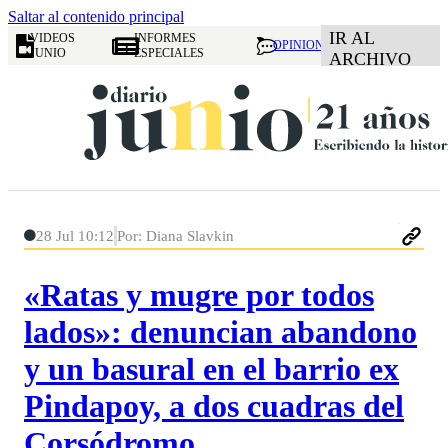
Saltar al contenido principal
IR AL
VIDEOS
INFORMES
OPINION
JUNIO
ESPECIALES
ARCHIVO
28 Jul 10:12
Por: Diana Slavkin
«Ratas y mugre por todos
lados»: denuncian abandono
y un basural en el barrio ex
Pindapoy, a dos cuadras del
Corsódromo