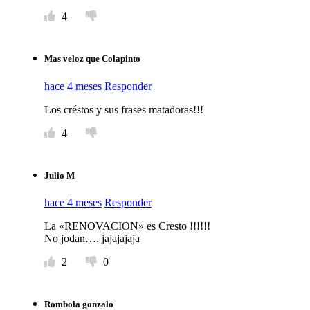
4
Mas veloz que Colapinto
hace 4 meses
Responder
Los créstos y sus frases matadoras!!!
4
Julio M
hace 4 meses
Responder
La «RENOVACION» es Cresto !!!!!!
No jodan…. jajajajaja
2
0
Rombola gonzalo