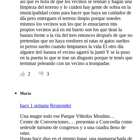
así que es hora de que los vecinos se reúnan y hagan una
limpieza del terreno y lo cuiden hay gente de sobra en la
municipalidad como para hacer que haya un cuidador de
día pero entreguen el terreno limpio porque ustedes
mismos los vecinos son los que lo ensuciaron mis
propios vecinos acá en mi barrio son los que tiran la
basura frente a la vía del tren entonces después de que no
pretendan que no haya roedores ni ratas ni gatos sueltos
ni perros suelto cuando limpiamos la vida El otro día
alguien tiró basura el vecino agarró la juntó Y se la puso
en la puerta lo que te trae un disgusto porque te tenés que
terminar peleando con un vecino a trompadas
2
3
Maria
hace 1 semana
Responder
Una mugre todo ese Parque Viñedos Moulins…
Centre de Convenciones…. presentan a Concordia como
sedexde turismo de congresos y a una cuadra lleno de
ratas.
Hasta hace dias en el mismo lugar, una mamarrachada de