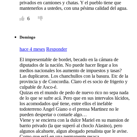
privados en camiones y chatas. Y el pueblo tiene que
mantenerlos a ustedes, con una pésima calidad del agua.
6
Domingo
hace 4 meses
Responder
El impresentable de bordet, becado en la cámara de
diputados de la nación. No puede hacer llegar a los
medios nacionales los aumento de impuestos y tasas?
Las duplicaron. Los chanchullos con la basura. Etc de la
provincia y de Concordia. Claro el es socio de frigerio y
culpable de Asco-é.
Quizas en el mundo de pedo de nuevo rico no sepa nada
de lo que se sufre acá. Pero que en sus intervalos lúcidos,
los acomodados qué tiene, entre ellos el inefable
todoterreno Angel Giano o el prensa Martinez no le
pueden despertar o contarle algo…
Viene y se encierra con la dulce Mariel en su mansion de
barrio privado (la que superó al choclo Alasino), pero
algunos alcahuete, algun abogado penalista que le avise.
Como que está en una permanente resaca.