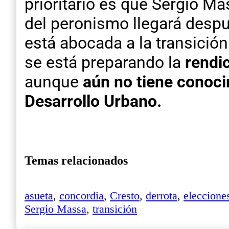
prioritario es que Sergio Mas
del peronismo llegará despué
está abocada a la transició
se está preparando la
rendi
aunque
aún no tiene conoci
Desarrollo Urbano.
Temas relacionados
asueta
,
concordia
,
Cresto
,
derrota
,
eleccione
Sergio Massa
,
transición