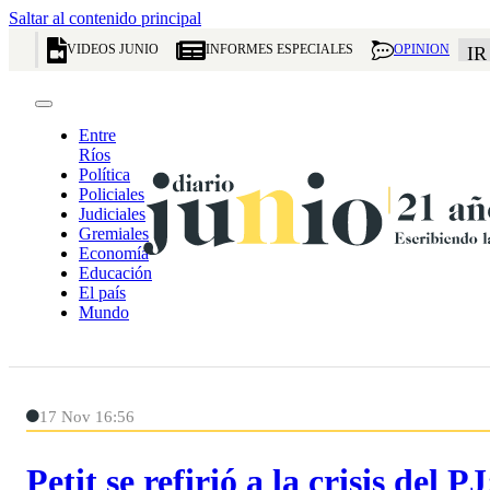
Saltar al contenido principal
VIDEOS JUNIO
INFORMES ESPECIALES
OPINION
IR
Entre
Ríos
Política
Policiales
Judiciales
Gremiales
Economía
Educación
El país
Mundo
17 Nov 16:56
Petit se refirió a la crisis del