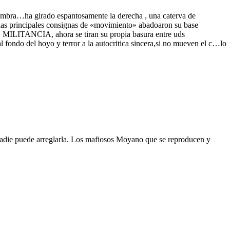
fombra…ha girado espantosamente la derecha , una caterva de
on las principales consignas de «movimiento» abadoaron su base
O MILITANCIA, ahora se tiran su propia basura entre uds
al fondo del hoyo y terror a la autocritica sincera,si no mueven el c…lo
adie puede arreglarla. Los mafiosos Moyano que se reproducen y