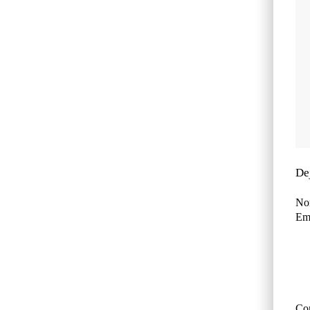
De
No
Ema
Co