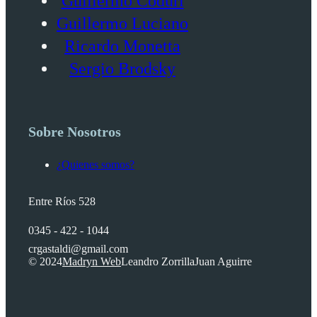
Guillermo Coduri
Guillermo Luciano
Ricardo Monetta
Sergio Brodsky
Sobre Nosotros
¿Quienes somos?
Entre Ríos 528
0345 - 422 - 1044
crgastaldi@gmail.com
© 2024
Madryn Web
Leandro Zorrilla
Juan Aguirre