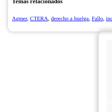
Temas relacionados
Agmer
,
CTERA
,
derecho a huelga
,
Fallo
,
in