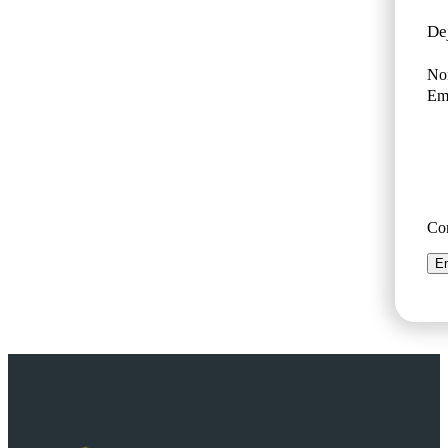
De
No
Ema
Co