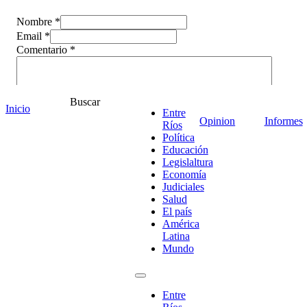
Nombre *
Email *
Comentario
*
Buscar
Inicio
Entre
Opinion
Informes
Ríos
Política
Educación
Legislaltura
Economía
Judiciales
Salud
El país
América
Latina
¡Ponete en contacto!
Mundo
Entre