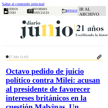
Saltar al contenido principal
IR AL
VIDEOS
INFORMES
OPINION
JUNIO
ESPECIALES
ARCHIVO
27 Abr 11:03
Octavo pedido de juicio
político contra Milei: acusan
al presidente de favorecer
intereses británicos en la
cuestión Malvinas. Un