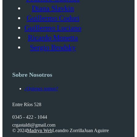
Diana Slavkin
Guillermo Coduri
Guillermo Luciano
Ricardo Monetta
Sergio Brodsky
Sobre Nosotros
¿Quienes somos?
Entre Ríos 528
0345 - 422 - 1044
crgastaldi@gmail.com
© 2024
Madryn Web
Leandro Zorrilla
Juan Aguirre