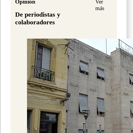
Opinión
Ver
más
De periodistas y
colaboradores