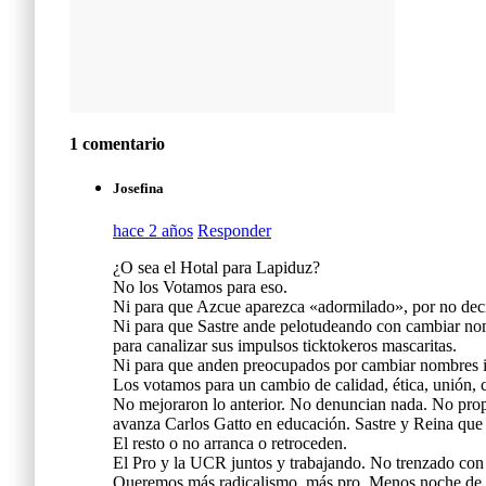
1 comentario
Josefina
hace 2 años
Responder
¿O sea el Hotal para Lapiduz?
No los Votamos para eso.
Ni para que Azcue aparezca «adormilado», por no deci
Ni para que Sastre ande pelotudeando con cambiar nomb
para canalizar sus impulsos ticktokeros mascaritas.
Ni para que anden preocupados por cambiar nombres intr
Los votamos para un cambio de calidad, ética, unión, c
No mejoraron lo anterior. No denuncian nada. No propon
avanza Carlos Gatto en educación. Sastre y Reina que
El resto o no arranca o retroceden.
El Pro y la UCR juntos y trabajando. No trenzado con 
Queremos más radicalismo, más pro. Menos noche de jo